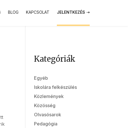
BLOG
KAPCSOLAT
JELENTKEZÉS ➝
Kategóriák
Egyéb
Iskolára felkészülés
Közlemények
Közösség
Olvasósarok
tt
Pedagógia
rik