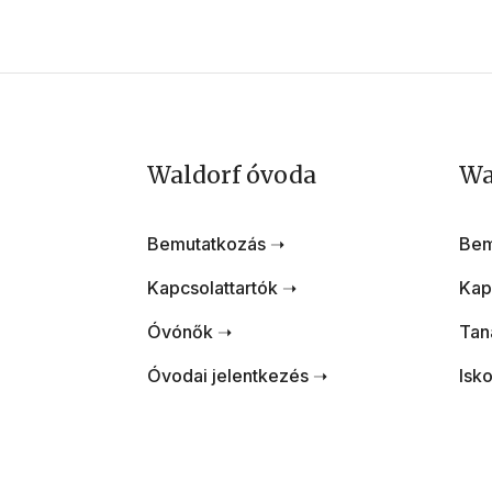
Waldorf óvoda
Wa
Bemutatkozás ➝
Bem
Kapcsolattartók ➝
Kap
Óvónők ➝
Tan
Óvodai jelentkezés ➝
Isko