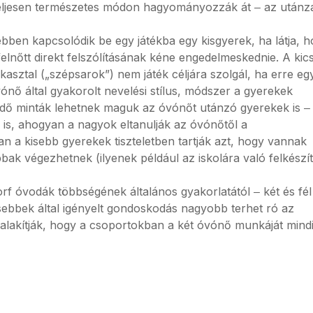
t teljesen természetes módon hagyományozzák át ‒ az utánz
ben kapcsolódik be egy játékba egy kisgyerek, ha látja, 
lnőtt direkt felszólításának kéne engedelmeskednie. A kics
kasztal („szépsarok”) nem játék céljára szolgál, ha erre eg
ónő által gyakorolt nevelési stílus, módszer a gyerekek
ndő minták lehetnek maguk az óvónőt utánzó gyerekek is ‒
is, ahogyan a nagyok eltanulják az óvónőtől a
an a kisebb gyerekek tiszteletben tartják azt, hogy vannak
ak végezhetnek (ilyenek például az iskolára való felkészí
rf óvodák többségének általános gyakorlatától ‒ két és fél
isebbek által igényelt gondoskodás nagyobb terhet ró az
alakítják, hogy a csoportokban a két óvónő munkáját mind