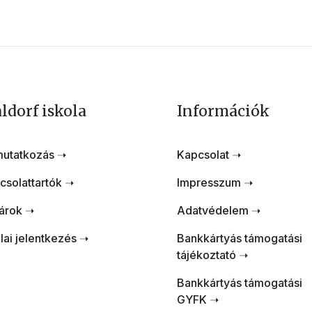
ldorf iskola
Információk
utatkozás ➝
Kapcsolat ➝
csolattartók ➝
Impresszum ➝
árok ➝
Adatvédelem ➝
lai jelentkezés ➝
Bankkártyás támogatási
tájékoztató ➝
Bankkártyás támogatási
GYFK ➝