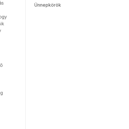
ás
Ünnepkörök
hogy
ik
y
tő
ig