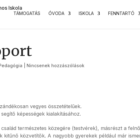
TÁMOGATÁS
ÓVODA
ISKOLA
FENNTARTÓ
oport
Pedagógia
|
Nincsenek hozzászólások
 szándékosan vegyes összetételűek.
 segítő képességek kialakításához.
 család természetes közegére (testvérek), másrészt a felnő
k kitűnő közvetítők. A nagyobb gyerekek például már isme