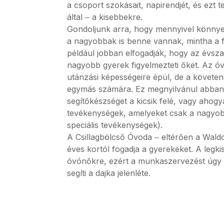
a csoport szokásait, napirendjét, és ez
által ‒ a kisebbekre.
Gondoljunk arra, hogy mennyivel könnyeb
a nagyobbak is benne vannak, mintha a fe
például jobban elfogadják, hogy az évsza
nagyobb gyerek figyelmezteti őket. Az óv
utánzási képességeire épül, de a követe
egymás számára. Ez megnyilvánul abban 
segítőkészséget a kicsik felé, vagy ahogy
tevékenységek, amelyeket csak a nagyobb
speciális tevékenységek).
A Csillagbölcső Óvoda ‒ eltérően a Waldo
éves kortól fogadja a gyerekeket. A legk
óvónőkre, ezért a munkaszervezést úgy 
segíti a dajka jelenléte.